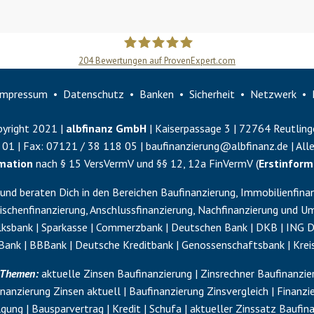
204
Bewertungen auf ProvenExpert.com
Slobodan Starcevic
Impressum
Datenschutz
Banken
Sicherheit
Netzwerk
yright 2021 |
albfinanz GmbH
| Kaiserpassage 3 | 72764 Reutling
 01
| Fax:
07121 / 38 118 05
|
baufinanzierung@albfinanz.de
| All
rmation
nach § 15 VersVermV und §§ 12, 12a FinVermV (
Erstinform
und beraten Dich in den Bereichen Baufinanzierung, Immobilienfinan
schenfinanzierung
,
Anschlussfinanzierung
,
Nachfinanzierung
und
Um
sbank | Sparkasse | Commerzbank | Deutschen Bank | DKB | ING Dib
Bank | BBBank | Deutsche Kreditbank | Genossenschaftsbank | Krei
n Themen:
aktuelle Zinsen Baufinanzierung | Zinsrechner Baufinanzier
nanzierung Zinsen aktuell | Baufinanzierung Zinsvergleich | Finanzi
lgung | Bausparvertrag | Kredit | Schufa | aktueller Zinssatz Baufin