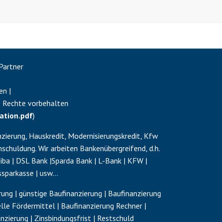
Partner
en |
e Rechte vorbehalten
ation.pdf
)
zierung, Hauskredit, Modernisierungskredit, Kfw
schuldung
. Wir arbeiten Bankenübergreifend, d.h.
a | DSL Bank |Sparda Bank | L-Bank | KFW |
ssparkasse | usw…
ung | günstige Baufinanzierung | Baufinanzierung
elle Fördermittel | Baufinanzierung Rechner |
anzierung | Zinsbindungsfrist |
Restschuld