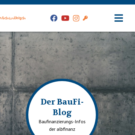
Facebook
YouTube
Instagram
Kunden-
nSchwäbisch
Login
Hauptm
Der BauFi-
Blog
Baufinanzierungs-Infos
der albfinanz