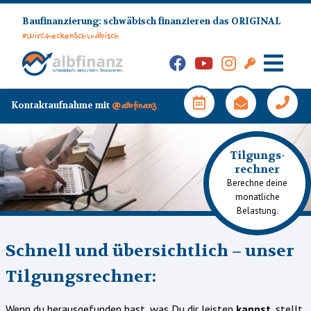
Skip
Baufinanzierung: schwäbisch finanzieren das ORIGINAL
to
#WirCheckenSchwäbisch
content
Facebook
YouTube
Instagram
Kunden-
Login
Hauptm
Kontaktaufnahme mit
@albfinanz
Tilgungs-
rechner
Berechne deine
monatliche
Belastung.
Schnell und übersichtlich – unser
Tilgungsrechner:
Wenn du herausgefunden hast, was Du dir leisten
kannst
, stellt