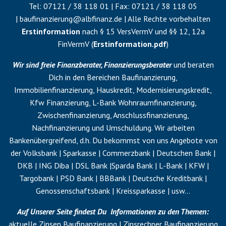
Tel:
07121 / 38 118 01
| Fax:
07121 / 38 118 05
|
baufinanzierung@albfinanz.de
| Alle Rechte vorbehalten
Erstinformation
nach § 15 VersVermV und §§ 12, 12a
FinVermV (
Erstinformation.pdf
)
Wir sind freie Finanzberater, Finanzierungsberater
und beraten
Dich in den Bereichen Baufinanzierung,
Immobilienfinanzierung, Hauskredit, Modernisierungskredit,
Kfw Finanzierung, L-Bank Wohnraumfinanzierung,
Zwischenfinanzierung
,
Anschlussfinanzierung
,
Nachfinanzierung
und
Umschuldung
. Wir arbeiten
Bankenübergreifend, d.h. Du bekommst von uns Angebote von
der Volksbank | Sparkasse | Commerzbank | Deutschen Bank |
DKB | ING Diba | DSL Bank |Sparda Bank | L-Bank | KFW |
Targobank | PSD Bank | BBBank | Deutsche Kreditbank |
Genossenschaftsbank | Kreissparkasse | usw…
Auf Unserer Seite findest Du Informationen zu den Themen:
aktuelle Zinsen Baufinanzierung | Zinsrechner Baufinanzierung