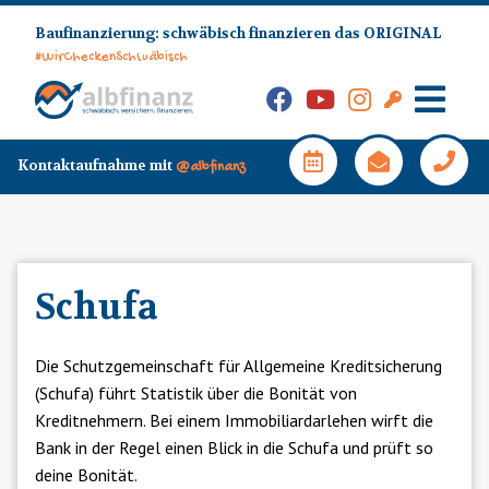
Skip
Baufinanzierung: schwäbisch finanzieren das ORIGINAL
to
#WirCheckenSchwäbisch
content
Facebook
YouTube
Instagram
Kunden-
Login
Hauptm
Kontaktaufnahme mit
@albfinanz
Schufa
Die Schutzgemeinschaft für Allgemeine Kreditsicherung
(Schufa) führt Statistik über die Bonität von
Kreditnehmern. Bei einem Immobiliardarlehen wirft die
Bank in der Regel einen Blick in die Schufa und prüft so
deine Bonität.