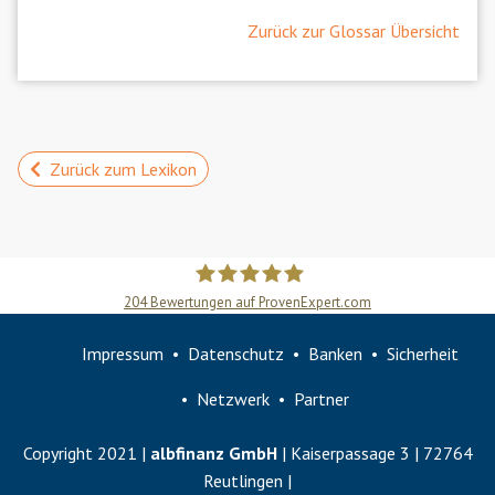
Zurück zur Glossar Übersicht
Zurück zum Lexikon
204
Bewertungen auf ProvenExpert.com
Slobodan Starcevic
Impressum
Datenschutz
Banken
Sicherheit
Netzwerk
Partner
Copyright 2021 |
albfinanz GmbH
| Kaiserpassage 3 | 72764
Reutlingen |