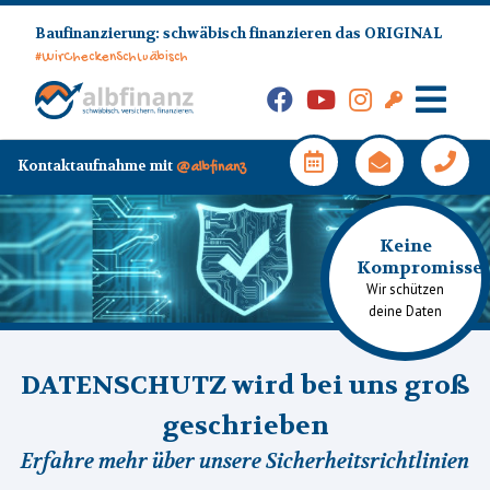
Skip
Baufinanzierung: schwäbisch finanzieren das ORIGINAL
to
#WirCheckenSchwäbisch
content
Facebook
YouTube
Instagram
Kunden-
Login
Hauptm
Kontaktaufnahme mit
@albfinanz
Keine
Kompromisse
Wir schützen
deine Daten
DATENSCHUTZ wird bei uns groß
geschrieben
Erfahre mehr über unsere Sicherheitsrichtlinien