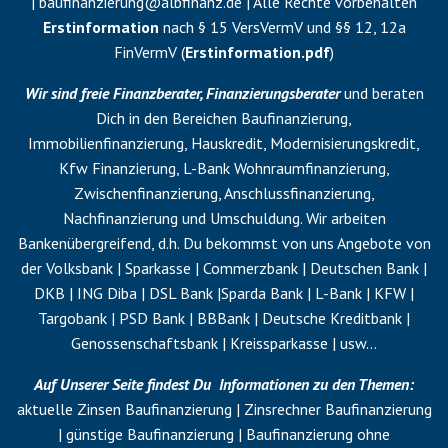
|
baufinanzierung@albfinanz.de
| Alle Rechte vorbehalten
Erstinformation
nach § 15 VersVermV und §§ 12, 12a
FinVermV (
Erstinformation.pdf
)
Wir sind freie Finanzberater, Finanzierungsberater
und beraten
Dich in den Bereichen Baufinanzierung,
Immobilienfinanzierung, Hauskredit, Modernisierungskredit,
Kfw Finanzierung, L-Bank Wohnraumfinanzierung,
Zwischenfinanzierung
,
Anschlussfinanzierung
,
Nachfinanzierung
und
Umschuldung
. Wir arbeiten
Bankenübergreifend, d.h. Du bekommst von uns Angebote von
der Volksbank | Sparkasse | Commerzbank | Deutschen Bank |
DKB | ING Diba | DSL Bank |Sparda Bank | L-Bank | KFW |
Targobank | PSD Bank | BBBank | Deutsche Kreditbank |
Genossenschaftsbank | Kreissparkasse | usw…
Auf Unserer Seite findest Du Informationen zu den Themen:
aktuelle Zinsen Baufinanzierung | Zinsrechner Baufinanzierung
| günstige Baufinanzierung | Baufinanzierung ohne