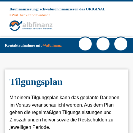
Skip
Baufinanzierung: schwäbisch finanzieren das ORIGINAL
to
#WirCheckenSchwäbisch
content
Haup
Facebook
YouTube
Instagra
Kunde
Login
Kontaktaufnahme mit
@albfinanz
Tilgungsplan
Mit einem Tilgungsplan kann das geplante Darlehen
im Voraus veranschaulicht werden. Aus dem Plan
gehen die regelmäßigen Tilgungsleistungen und
Zinszahlungen hervor sowie die Restschulden zur
jeweiligen Periode.