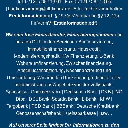
Tel:
07121 / 38 118 01
| Fax:
07121 / 38 118 05
|
baufinanzierung@albfinanz.de
| Alle Rechte vorbehalten
Erstinformation
nach § 15 VersVermV und §§ 12, 12a
FinVermV (
Erstinformation.pdf
)
Wir sind freie Finanzberater, Finanzierungsberater
und
beraten Dich in den Bereichen Baufinanzierung,
Immobilienfinanzierung, Hauskredit,
Modernisierungskredit, Kfw Finanzierung, L-Bank
Wohnraumfinanzierung,
Zwischenfinanzierung
,
Anschlussfinanzierung
,
Nachfinanzierung
und
Umschuldung
. Wir arbeiten Bankenübergreifend, d.h. Du
bekommst von uns Angebote von der Volksbank |
Sparkasse | Commerzbank | Deutschen Bank | DKB | ING
Diba | DSL Bank |Sparda Bank | L-Bank | KFW |
Targobank | PSD Bank | BBBank | Deutsche Kreditbank |
Genossenschaftsbank | Kreissparkasse | usw…
Auf Unserer Seite findest Du Informationen zu den