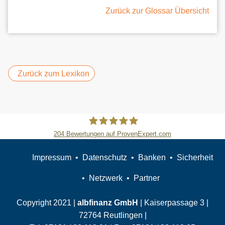
Zurück zur Glossar Übersicht
Zurück zum Lexikon
204
Bewertungen auf ProvenExpert.com
Slobodan Starcevic
Impressum
Datenschutz
Banken
Sicherheit
Netzwerk
Partner
Copyright 2021 |
albfinanz GmbH
| Kaiserpassage 3 |
72764 Reutlingen |