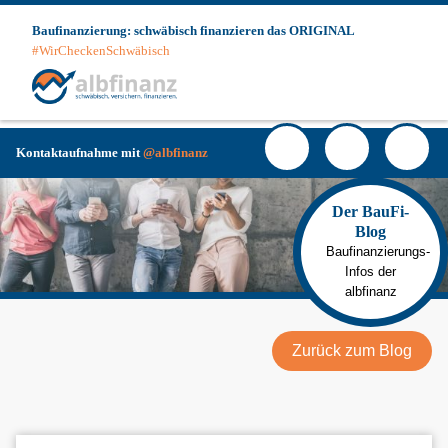
Skip
Baufinanzierung: schwäbisch finanzieren das ORIGINAL
to
#WirCheckenSchwäbisch
content
Haup
Facebook
YouTube
Instagra
Kunde
Login
Kontaktaufnahme mit
@albfinanz
Der BauFi-
Blog
Baufinanzierungs-
Infos der
albfinanz
Zurück zum Blog