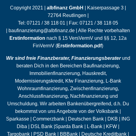
Copyright 2021 |
albfinanz GmbH
| Kaiserpassage 3 |
72764 Reutlingen |
Tel:
07121 / 38 118 01
| Fax:
07121 / 38 118 05
|
baufinanzierung@albfinanz.de
| Alle Rechte vorbehalten
Erstinformation
nach § 15 VersVermV und §§ 12, 12a
FinVermV (
Erstinformation.pdf
)
Wir sind freie Finanzberater, Finanzierungsberater
und
beraten Dich in den Bereichen Baufinanzierung,
Immobilienfinanzierung, Hauskredit,
Modernisierungskredit, Kfw Finanzierung, L-Bank
Wohnraumfinanzierung,
Zwischenfinanzierung
,
Anschlussfinanzierung
,
Nachfinanzierung
und
Umschuldung
. Wir arbeiten Bankenübergreifend, d.h. Du
bekommst von uns Angebote von der Volksbank |
Sparkasse | Commerzbank | Deutschen Bank | DKB | ING
Diba | DSL Bank |Sparda Bank | L-Bank | KFW |
Targobank | PSD Bank | BBBank | Deutsche Kreditbank |