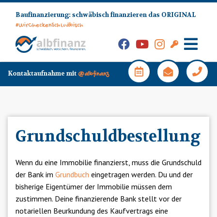
Skip
Baufinanzierung: schwäbisch finanzieren das ORIGINAL
to
#WirCheckenSchwäbisch
content
Facebook
YouTube
Instagram
Kunden-
Login
Hauptm
Kontaktaufnahme mit
@albfinanz
Grundschuldbestellung
Wenn du eine Immobilie finanzierst, muss die Grundschuld
der Bank im
Grundbuch
eingetragen werden. Du und der
bisherige Eigentümer der Immobilie müssen dem
zustimmen. Deine finanzierende Bank stellt vor der
notariellen Beurkundung des Kaufvertrags eine