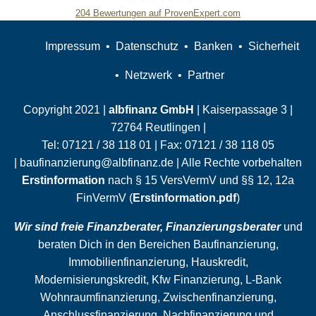
204
Bewertungen auf ProvenExpert.com
Slobodan Starcevic
Impressum
Datenschutz
Banken
Sicherheit
Netzwerk
Partner
Copyright 2021 |
albfinanz GmbH
| Kaiserpassage 3 |
72764 Reutlingen |
Tel:
07121 / 38 118 01
| Fax:
07121 / 38 118 05
|
baufinanzierung@albfinanz.de
| Alle Rechte vorbehalten
Erstinformation
nach § 15 VersVermV und §§ 12, 12a
FinVermV (
Erstinformation.pdf
)
Wir sind freie Finanzberater, Finanzierungsberater
und
beraten Dich in den Bereichen Baufinanzierung,
Immobilienfinanzierung, Hauskredit,
Modernisierungskredit, Kfw Finanzierung, L-Bank
Wohnraumfinanzierung,
Zwischenfinanzierung
,
Anschlussfinanzierung
,
Nachfinanzierung
und