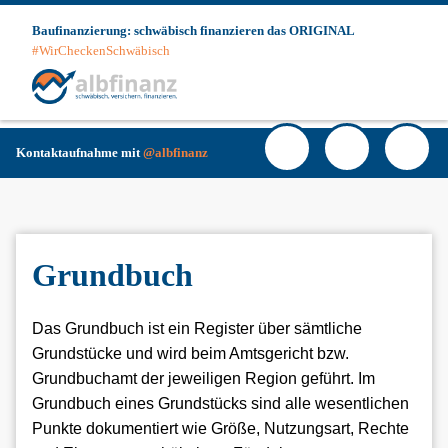
Skip
Baufinanzierung: schwäbisch finanzieren das ORIGINAL
to
#WirCheckenSchwäbisch
content
Haup
Facebook
YouTube
Instagra
Kunde
Login
Kontaktaufnahme mit
@albfinanz
Grundbuch
Das Grundbuch ist ein Register über sämtliche
Grundstücke und wird beim Amtsgericht bzw.
Grundbuchamt der jeweiligen Region geführt. Im
Grundbuch eines Grundstücks sind alle wesentlichen
Punkte dokumentiert wie Größe, Nutzungsart, Rechte