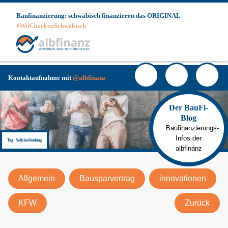
Skip
Baufinanzierung: schwäbisch finanzieren das ORIGINAL
to
#WirCheckenSchwäbisch
content
Haup
Facebook
YouTube
Instagra
Kunde
Login
Kontaktaufnahme mit
@albfinanz
Der BauFi-
Blog
Baufinanzierungs-
Infos der
Tag:
Sollzinsbindung
albfinanz
Allgemein
Bausparvertrag
innovationen
KFW
Zurück