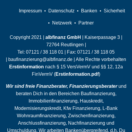
Slobodan Starcevic
Impressum
Datenschutz
Banken
Sicherheit
Netzwerk
Partner
Copyright 2021 |
albfinanz GmbH
| Kaiserpassage 3 |
72764 Reutlingen |
Tel:
07121 / 38 118 01
| Fax:
07121 / 38 118 05
|
baufinanzierung@albfinanz.de
| Alle Rechte vorbehalten
Erstinformation
nach § 15 VersVermV und §§ 12, 12a
FinVermV (
Erstinformation.pdf
)
Wir sind freie Finanzberater, Finanzierungsberater
und
beraten Dich in den Bereichen Baufinanzierung,
Immobilienfinanzierung, Hauskredit,
Modernisierungskredit, Kfw Finanzierung, L-Bank
Wohnraumfinanzierung,
Zwischenfinanzierung
,
Anschlussfinanzierung
,
Nachfinanzierung
und
Umschuldung
. Wir arbeiten Bankenübergreifend, d.h. Du