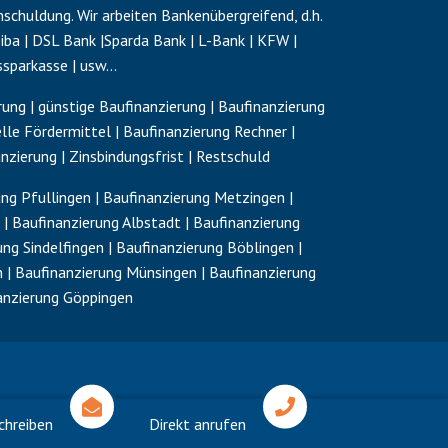
schuldung
. Wir arbeiten Bankenübergreifend, d.h.
a | DSL Bank |Sparda Bank | L-Bank | KFW |
ssparkasse | usw…
ung | günstige Baufinanzierung | Baufinanzierung
elle Fördermittel | Baufinanzierung Rechner |
nzierung | Zinsbindungsfrist |
Restschuld
ung Pfullingen | Baufinanzierung Metzingen |
 | Baufinanzierung Albstadt | Baufinanzierung
ng Sindelfingen | Baufinanzierung Böblingen |
n | Baufinanzierung Münsingen | Baufinanzierung
nanzierung Göppingen
chreiben
Direkt anrufen