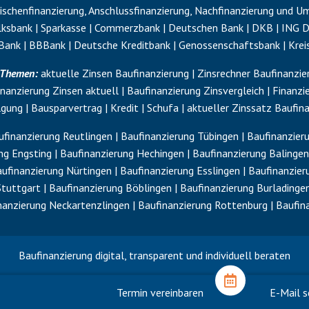
schenfinanzierung
,
Anschlussfinanzierung
,
Nachfinanzierung
und
Um
sbank | Sparkasse | Commerzbank | Deutschen Bank | DKB | ING Dib
Bank | BBBank | Deutsche Kreditbank | Genossenschaftsbank | Krei
n Themen:
aktuelle Zinsen Baufinanzierung | Zinsrechner Baufinanzier
nanzierung Zinsen aktuell | Baufinanzierung Zinsvergleich | Finanzi
lgung
| Bausparvertrag | Kredit |
Schufa
| aktueller Zinssatz Baufina
finanzierung Reutlingen | Baufinanzierung Tübingen | Baufinanzier
ng Engsting | Baufinanzierung Hechingen | Baufinanzierung Balingen
finanzierung Nürtingen | Baufinanzierung Esslingen | Baufinanzieru
Stuttgart | Baufinanzierung Böblingen | Baufinanzierung Burladinge
nanzierung Neckartenzlingen | Baufinanzierung Rottenburg | Baufi
Baufinanzierung digital, transparent und individuell beraten
Termin vereinbaren
E-Mail s