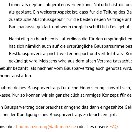
früher als geplant abgerufen werden kann. Natürlich ist die u
als geplant. Ein weiterer Aspekt ist, dass für die Teilung des 
zusätzliche Abschlussgebühr für die beiden neuen Verträge anfä
Bausparkasse geklärt und wenn möglich schriftlich festgehal
Nachteilig zu beachten ist allerdings die für den ursprünglich
hat sich nämlich auch auf die ursprüngliche Bausparsumme bez
Restbausparvertrag nicht weiter bespart und verbleibt als „Kont
gekündigt wird. Meistens wird aus dem alten Vertrag tatsächli
Gebühr bezahlt, als nachher vom Bausparvertrag auch genutzt wird
höher ausfallen.
hnahme deines Bausparvertrags für deine Finanzierung sinnvoll sei
asse. Nur so können wir ein ganzheitlich stimmiges Konzept für de
n Bausparvertrag oder brauchst dringend das darin eingezahlte Ge
 bei der Kündigung eines Bausparvertrags zu beachten gibt.
uns über
baufinanzierung@albfinanz.de
oder lies unsere
FAQ
.