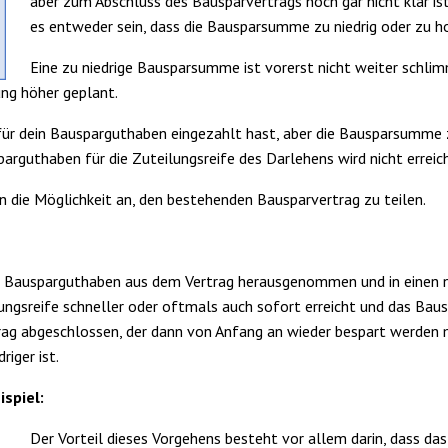
aber zum Abschluss des Bausparvertrags noch gar nicht klar ist
es entweder sein, dass die Bausparsumme zu niedrig oder zu 
Eine zu niedrige Bausparsumme ist vorerst nicht weiter schli
ung höher geplant.
es für dein Bausparguthaben eingezahlt hast, aber die Bausparsumm
arguthaben für die Zuteilungsreife des Darlehens wird nicht erreich
n die Möglichkeit an, den bestehenden Bausparvertrag zu teilen.
te Bausparguthaben aus dem Vertrag herausgenommen und in einen ne
ngsreife schneller oder oftmals auch sofort erreicht und das Bau
rtrag abgeschlossen, der dann von Anfang an wieder bespart werden m
riger ist.
ispiel:
Der Vorteil dieses Vorgehens besteht vor allem darin, dass das