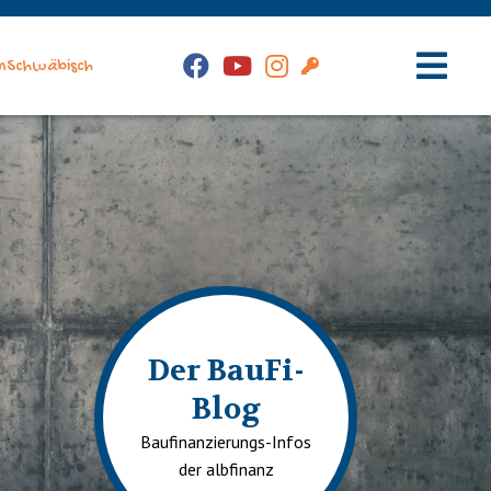
Facebook
YouTube
Instagram
Kunden-
nSchwäbisch
Login
Hauptm
Der BauFi-
Blog
Baufinanzierungs-Infos
der albfinanz