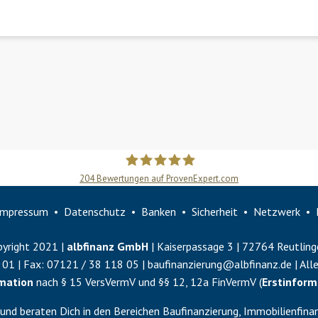
204
Bewertungen auf ProvenExpert.com
Slobodan Starcevic
Impressum
Datenschutz
Banken
Sicherheit
Netzwerk
yright 2021 |
albfinanz GmbH
| Kaiserpassage 3 | 72764 Reutling
 01
| Fax:
07121 / 38 118 05
|
baufinanzierung@albfinanz.de
| All
rmation
nach § 15 VersVermV und §§ 12, 12a FinVermV (
Erstinform
und beraten Dich in den Bereichen Baufinanzierung, Immobilienfinan