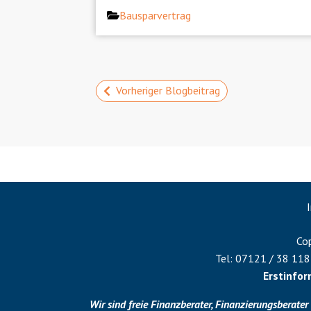
Categories
Bausparvertrag
Vorheriger Blogbeitrag
Cop
Tel:
07121 / 38 118
Erstinfo
Wir sind freie Finanzberater, Finanzierungsberater