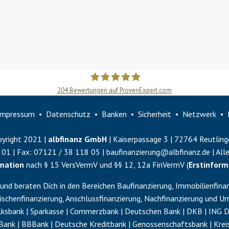
204
Bewertungen auf ProvenExpert.com
Slobodan Starcevic
Impressum
Datenschutz
Banken
Sicherheit
Netzwerk
yright 2021 |
albfinanz GmbH
| Kaiserpassage 3 | 72764 Reutling
 01
| Fax:
07121 / 38 118 05
|
baufinanzierung@albfinanz.de
| All
rmation
nach § 15 VersVermV und §§ 12, 12a FinVermV (
Erstinform
und beraten Dich in den Bereichen Baufinanzierung, Immobilienfinan
schenfinanzierung
,
Anschlussfinanzierung
,
Nachfinanzierung
und
Um
sbank | Sparkasse | Commerzbank | Deutschen Bank | DKB | ING Dib
Bank | BBBank | Deutsche Kreditbank | Genossenschaftsbank | Krei