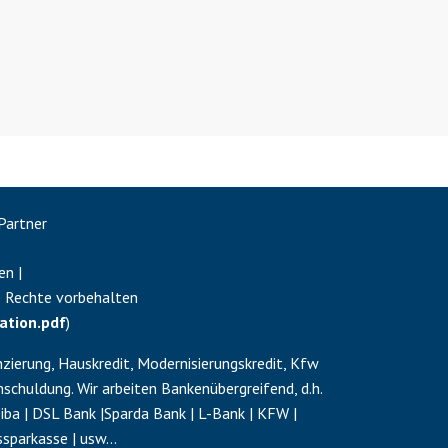
Partner
en |
e Rechte vorbehalten
ation.pdf
)
zierung, Hauskredit, Modernisierungskredit, Kfw
schuldung
. Wir arbeiten Bankenübergreifend, d.h.
a | DSL Bank |Sparda Bank | L-Bank | KFW |
ssparkasse | usw…