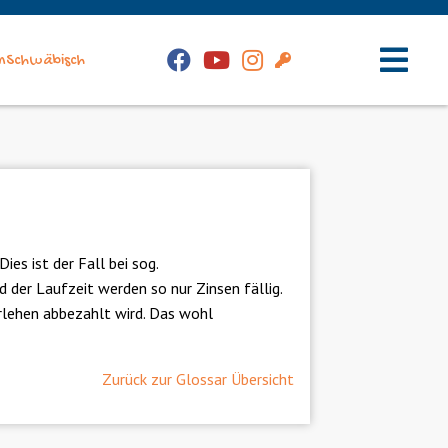
Facebook
YouTube
Instagram
Kunden-
nSchwäbisch
Login
Hauptm
es ist der Fall bei sog.
 der Laufzeit werden so nur Zinsen fällig.
rlehen abbezahlt wird. Das wohl
Zurück zur Glossar Übersicht