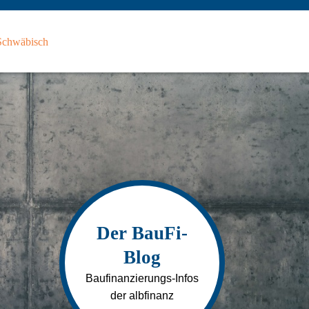
Schwäbisch
Haup
Facebook
YouTube
Instagram
Kunden-
Login
Der BauFi-
Blog
Baufinanzierungs-Infos
der albfinanz