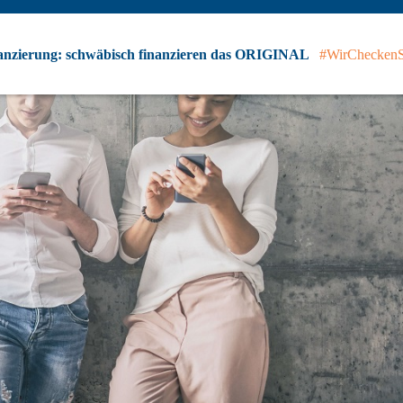
anzierung: schwäbisch finanzieren das ORIGINAL
#WirChecken