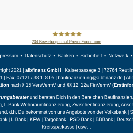
204
Bewertungen auf ProvenExpert.com
Slobodan Starcevic
pressum
Datenschutz
Banken
Sicherheit
Netzwerk
right 2021 |
albfinanz GmbH
| Kaiserpassage 3 | 72764 Reutlin
01
| Fax:
07121 / 38 118 05
|
baufinanzierung@albfinanz.de
| Al
ation
nach § 15 VersVermV und §§ 12, 12a FinVermV (
Erstinfo
erungsberater
und beraten Dich in den Bereichen Baufinanzieru
ng, L-Bank Wohnraumfinanzierung,
Zwischenfinanzierung
, Ansc
end, d.h. Du bekommst von uns Angebote von der Volksbank | 
ank | L-Bank | KFW | Targobank | PSD Bank | BBBank | Deutsch
Kreissparkasse | usw…