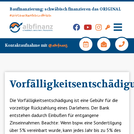
Skip
Baufinanzierung: schwäbisch finanzieren das ORIGINAL
to
#WirCheckenSchwäbisch
content
Facebook
YouTube
Instagram
Kunden-
Login
Hauptm
Kontaktaufnahme mit
@albfinanz
Vorfälligkeitsentschädig
Die Vorfälligkeitsentschädigung ist eine Gebühr für die
vorzeitige Rückzahlung eines Darlehens. Der Bank
entstehen dadurch Einbußen für entgangene
Zinseinnahmen. Beachte: Wenn bspw. eine Sondertilgung
über 5% vereinbart wurde, kann jedes Jahr bis zu 5% des