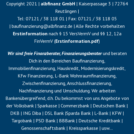
Copyright 2021 |
albfinanz GmbH
| Kaiserpassage 3 | 72764
Reutlingen |
Tel:
07121 / 38 118 01
| Fax:
07121 / 38 118 05
|
baufinanzierung@albfinanz.de
| Alle Rechte vorbehalten
Erstinformation
nach § 15 VersVermV und §§ 12, 12a
FinVermV (
Erstinformation.pdf
)
Wir sind freie Finanzberater, Finanzierungsberater
und beraten
Dich in den Bereichen Baufinanzierung,
Immobilienfinanzierung, Hauskredit, Modernisierungskredit,
Kfw Finanzierung, L-Bank Wohnraumfinanzierung,
Zwischenfinanzierung
,
Anschlussfinanzierung
,
Nachfinanzierung
und
Umschuldung
. Wir arbeiten
Bankenübergreifend, d.h. Du bekommst von uns Angebote von
der Volksbank | Sparkasse | Commerzbank | Deutschen Bank |
DKB | ING Diba | DSL Bank |Sparda Bank | L-Bank | KFW |
Targobank | PSD Bank | BBBank | Deutsche Kreditbank |
Genossenschaftsbank | Kreissparkasse | usw…