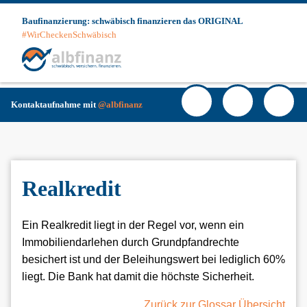
Skip
Baufinanzierung: schwäbisch finanzieren das ORIGINAL
to
#WirCheckenSchwäbisch
content
Haup
Facebook
YouTube
Instagra
Kunde
Login
Kontaktaufnahme mit
@albfinanz
Realkredit
Ein Realkredit liegt in der Regel vor, wenn ein
Immobiliendarlehen durch Grundpfandrechte
besichert ist und der Beleihungswert bei lediglich 60%
liegt. Die Bank hat damit die höchste Sicherheit.
Zurück zur Glossar Übersicht