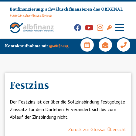
Skip
Baufinanzierung: schwäbisch finanzieren das ORIGINAL
to
#WirCheckenSchwäbisch
content
Facebook
YouTube
Instagram
Kunden-
Login
Hauptm
Kontaktaufnahme mit
@albfinanz
Festzins
Der Festzins ist der über die Sollzinsbindung festgelegte
Zinssatz für dein Darlehen. Er verändert sich bis zum
Ablauf der Zinsbindung nicht.
Zurück zur Glossar Übersicht